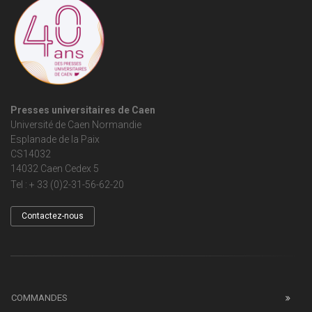
Presses universitaires de Caen
Université de Caen Normandie
Esplanade de la Paix
CS14032
14032 Caen Cedex 5
Tel : + 33 (0)2-31-56-62-20
Contactez-nous
COMMANDES