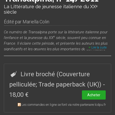
La Littérature de jeunesse italienne du XXᵉ
siècle
Édité par
Mariella Colin
Ce numéro de
Transalpina
porte sur la littérature italienne pour
e
l'enfance et la jeunesse du XX
siècle, souvent peu connue en
France. Il éclaire cette période, et présente les auteurs les plus
Lire la suite
significatifs et les œuvres les plus importantes de son histoire
récente, dans laquelle les déclins ont alterné avec les
renaissances, les continuités avec les ruptures.
Cette production littéraire et artistique a été portée par plusieurs
générations de romanciers, poètes et dessinateurs, qui se sont
Livre broché (Couverture
succédé d'une époque à l’autre : après la floraison des années
1900-1920, le siècle a été marqué par un arrêt de la création
pelliculée; Trade paperback (UK))
-
sous le fascisme, puis par des années de conformisme sous la
18,00 €
république catholique et conservatrice du deuxième après-
Acheter
guerre. Mais les romans de Landolfi et de Buzzati, la poésie
Les commandes en ligne se font via notre partenaire lcdpu.fr
d’Alfonso Gatto et les premiers textes de Gianni Rodari
annoncent déjà la renaissance qui s’épanouira dans les