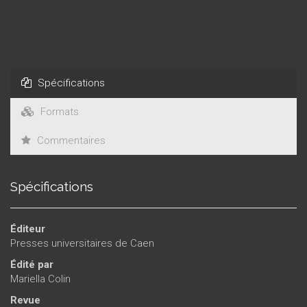
« fabuleuses années 1970 », et qui ne s’éteindra plus ensuite : à
côté de Rodari prendront place Marcello Argilli, Roberto Piumini,
Bianca Pitzorno, Beatrice Masini, Bruno Munari, Nicoletta Costa,
Agostini Traini, et toutes celles et tous ceux qui participeront à la
nouvelle période de créativité, tant dans le domaine narratif que
dans celui de l’image et de l’illustration, qui légitimera la
Spécifications
littérature italienne pour la jeunesse au niveau mondial.
Formats
Commentaires
Spécifications
Éditeur
Presses universitaires de Caen
Édité par
Mariella Colin
Revue