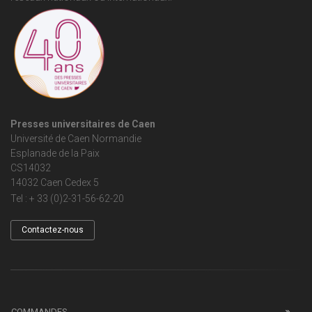
Presses universitaires de Caen
Université de Caen Normandie
Esplanade de la Paix
CS14032
14032 Caen Cedex 5
Tel : + 33 (0)2-31-56-62-20
Contactez-nous
COMMANDES