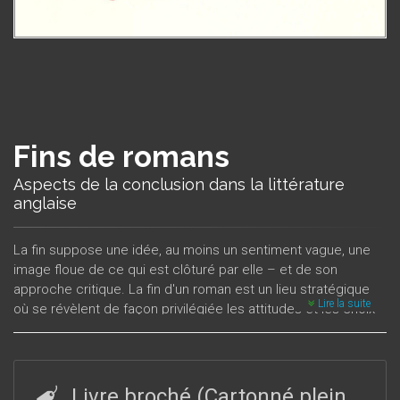
Fins de romans
Aspects de la conclusion dans la littérature
anglaise
La fin suppose une idée, au moins un sentiment vague, une
image floue de ce qui est clôturé par elle – et de son
approche critique. La fin d'un roman est un lieu stratégique
Lire la suite
où se révèlent de façon privilégiée les attitudes et les choix
de l'auteur, les goûts et les modes de l’époque, et un
révélateur irremplaçable des grilles de lecture individuelles.
Elle est un carrefour des rencontres, un lieu où se rejoignent
les différents chemins du texte.Analysant envoi, conclusion,
Livre broché (Cartonné plein