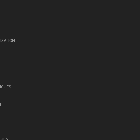
T
LISATION
SIQUES
IT
QUES