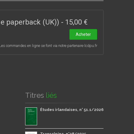
me sur les contacts, thématiques ou formels,
lucci et Giorgio Bassani. Les deux dernières
990, le travail accompli chez Mondadori pour la
ade paperback (UK))
-
15,00 €
 contemporaine autour de l’établissement du texte
Acheter
Les commandes en ligne se font via notre partenaire lcdpu.fr
Titres
liés
Études irlandaises, n° 51.1/2026
Transalpina, n°28/2025