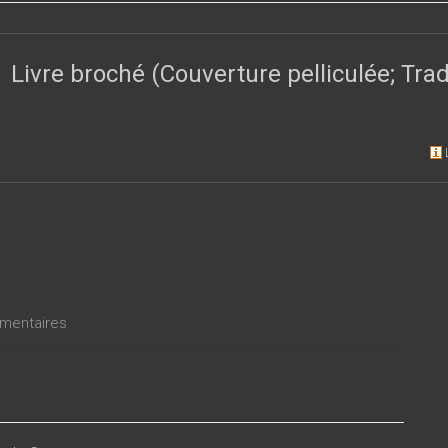
 Debenedetti, Giuseppe Antonio Borgese et Giovanni Macchia com
 Recherche et l’œuvre d’écrivains tels qu’Italo Svevo, Attilio Berto
ntions concernent la critique italienne de Proust des années 1980-1
Livre broché (Couverture pelliculée; Tr
e édition de la Recherche et les débats avec la critique française
ine disparue.
entaires