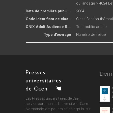
du langage > 4024 Let
Date de première publication du titre
2004
Code Identifiant de classement sujet
Classification thémati
ONIX Adult Audience Rating
Tout public adulte
Type d'ouvrage
Numéro de revue
Derni
Les Presses universitaires de Caen,
service commun de
l'université de Caen
Normandie
, ont pour mission depuis leur