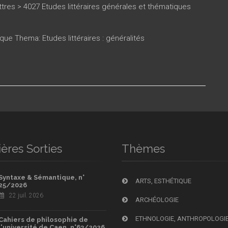
tres > 4027 Etudes littéraires générales et thématiques
que Thema: Etudes littéraires : généralités
ères Sorties
Thèmes
Syntaxe & Sémantique, n°
ARTS, ESTHÉTIQUE
25/2026
22 juil. 2026
ARCHÉOLOGIE
ETHNOLOGIE, ANTHROPOLOGI
Cahiers de philosophie de
l'université de Caen, n°63/2026