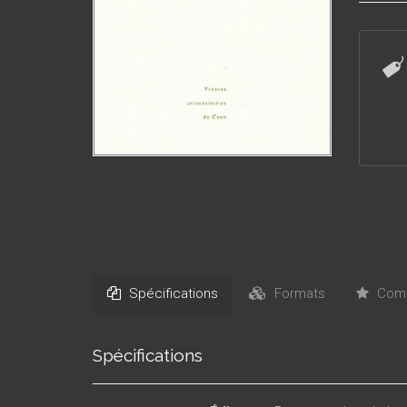
Giacomo
entre la
interve
nouvell
d’Albert
Spécifications
Formats
Comm
Spécifications