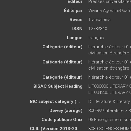
Éditeur
Presses universitair
Édité par
Viviana Agostini-Ouafi
Revue
Transalpina
ISSN
1278334X
Langue
français
Catégorie (éditeur)
hiérarchie éditeur 01 
civilisation étrangère
Catégorie (éditeur)
hiérarchie éditeur 01 
civilisation étrangère
Catégorie (éditeur)
hiérarchie éditeur 01 
BISAC Subject Heading
LIT000000 LITERARY C
LIT004200 LITERARY CR
BIC subject category (UK)
D Literature & literary
Dewey (abrégé)
800-899 Literature > 8
Code publique Onix
05 Enseignement sup
CLIL (Version 2013-2019 )
3080 SCIENCES HUMAI