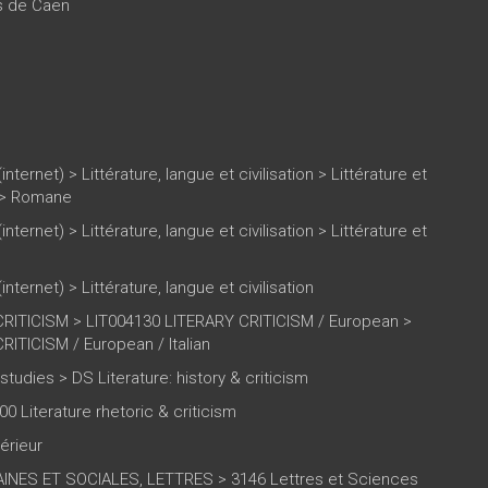
es de Caen
(internet)
>
Littérature, langue et civilisation
>
Littérature et
>
Romane
(internet)
>
Littérature, langue et civilisation
>
Littérature et
(internet)
>
Littérature, langue et civilisation
RITICISM > LIT004130 LITERARY CRITICISM / European >
ITICISM / European / Italian
 studies > DS Literature: history & criticism
00 Literature rhetoric & criticism
érieur
NES ET SOCIALES, LETTRES > 3146 Lettres et Sciences