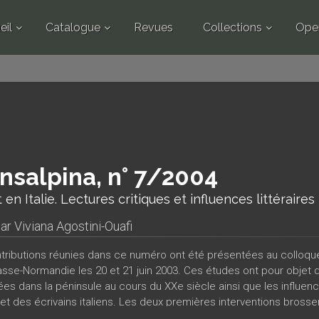
eil
Catalogue
Revues
Collections
Ope
nsalpina, n° 7/2004
 en Italie. Lectures critiques et influences littéraires
par
Viviana Agostini-Ouafi
tributions réunies dans ce numéro ont été présentées au colloque Pr
sse-Normandie les 20 et 21 juin 2003. Ces études ont pour objet d
es dans la péninsule au cours du XXe siècle ainsi que les influenc
et des écrivains italiens. Les deux premières interventions brossen
ire, notamment dans l’entre-deux-guerres. Suivent des études appro