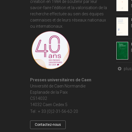
création en 1984 de soutenir par leur
savoir-faire l'édition et la valorisation de la
recherche effectuée au sein des équipes
caennaises et de leurs réseaux nationaux
ou internationaux.
plus 
Presses universitaires de Caen
Université de Caen Normandie
Esplanade de la Paix
CS14032
14032 Caen Cedex 5
Tel : + 33 (0)2-31-56-62-20
Contactez-nous