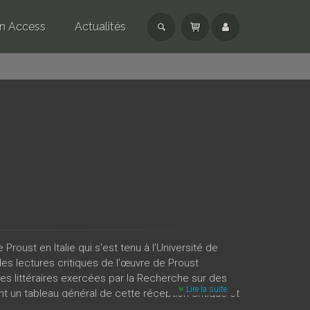
n Access
Actualités
oust en Italie qui s'est tenu à l’Université de
es lectures critiques de l’œuvre de Proust
es littéraires exercées par la Recherche sur des
Lire la suite
t un tableau général de cette réception critique et
fondies portant sur la critique de Proust chez