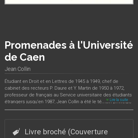
Promenades à l'Université
de Caen
Jean Collin
Étudiant en Droit et en Lettres de 1945 à 1949, chef de
cabinet des recteurs P. Daure et Y. Martin de 1950 à 1972,
professeur de français au Service universitaire des étudiants
Lire la suite
étrangers jusqu'en 1987, Jean Collin a été le témoin privilégié
de la résurrection et de la renaissance de l’Université de
Caen qu’il connaît mieux que personne.On trouvera dans cet
ouvrage très abondamment illustré des souvenirs personnels
et des anecdotes pittoresques, mais aussi des documents
Livre broché (Couverture
authentiques, qui sont parfois inédits. C’est à une série de