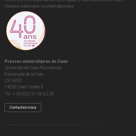
réseaux nationaux ou internationaux.
Presses universitaires de Caen
Université de Caen Normandie
Esplanade de la Paix
CS14032
14032 Caen Cedex 5
Tel : + 33 (0)2-31-56-62-20
Contactez-nous