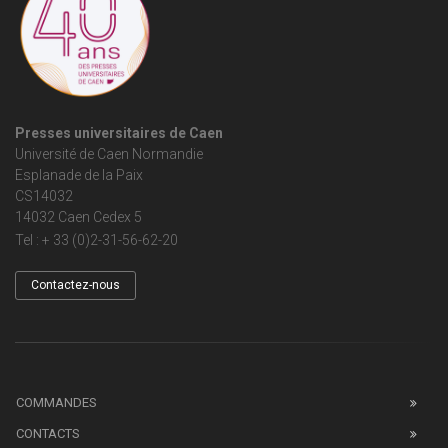
Presses universitaires de Caen
Université de Caen Normandie
Esplanade de la Paix
CS14032
14032 Caen Cedex 5
Tel : + 33 (0)2-31-56-62-20
Contactez-nous
COMMANDES
CONTACTS