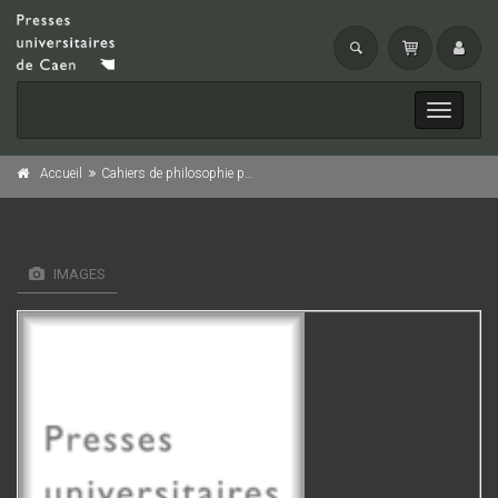
Toggle
navigati
Accueil
Cahiers de philosophie politique et juridique, n° 24/1994
IMAGES