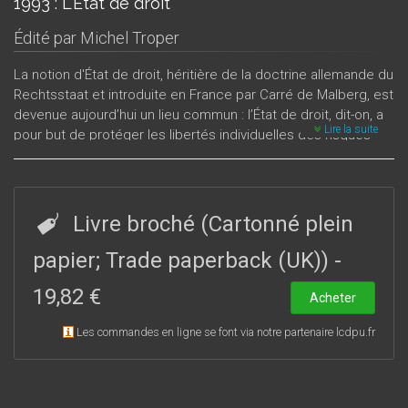
1993 : L'État de droit
Édité par
Michel Troper
La notion d'État de droit, héritière de la doctrine allemande du
Rechtsstaat et introduite en France par Carré de Malberg, est
devenue aujourd’hui un lieu commun : l’État de droit, dit-on, a
Lire la suite
pour but de protéger les libertés individuelles des risques
d’arbitraire du Pouvoir. Cet accord n’est pas sans faire naître
quelque suspicion intellectuelle, car la référence constante à
l’État de droit dans les discours libéraux ou socialisants
recèle difficultés et équivoques.
Livre broché (Cartonné plein
papier; Trade paperback (UK))
-
19,82 €
Acheter
Les commandes en ligne se font via notre partenaire lcdpu.fr