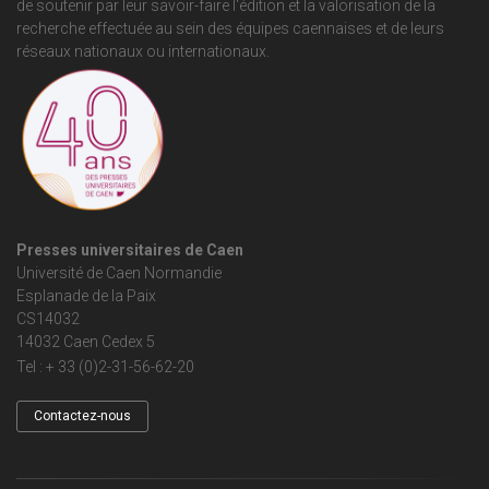
de soutenir par leur savoir-faire l'édition et la valorisation de la
recherche effectuée au sein des équipes caennaises et de leurs
réseaux nationaux ou internationaux.
Presses universitaires de Caen
Université de Caen Normandie
Esplanade de la Paix
CS14032
14032 Caen Cedex 5
Tel : + 33 (0)2-31-56-62-20
Contactez-nous