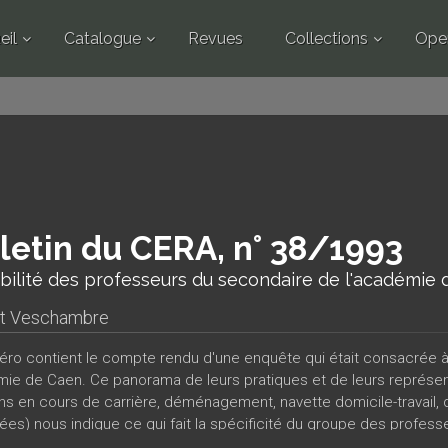
eil
Catalogue
Revues
Collections
Ope
letin du CERA, n° 38/1993
bilité des professeurs du secondaire de l'académie
nt Veschambre
ro contient le compte rendu d'une enquête qui était consacrée à
mie de Caen. Ce panorama de leurs pratiques et de leurs représen
ns en cours de carrière, déménagement, navette domicile-travail, 
es) nous indique ce qui fait la spécificité du groupe des professeu
ent. À travers cette enquête, le rapport à la mobilité apparaît co