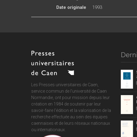
Date originale
1993
Derni
Les Presses universitaires de Caen,
service commun de
l'université de Caen
Normandie
, ont pour mission depuis leur
création en 1984 de soutenir par leur
savoir-faire l'édition et la valorisation de la
recherche effectuée au sein des équipes
caennaises et de leurs réseaux nationaux
ou internationaux.