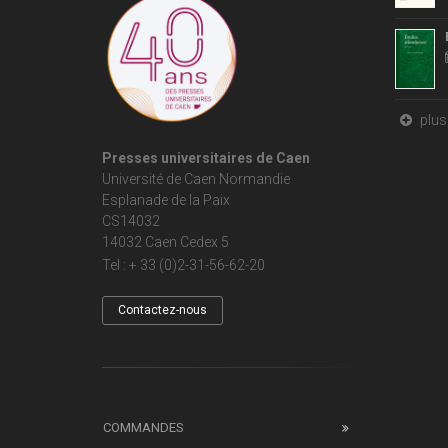
plus 
Presses universitaires de Caen
Université de Caen Normandie
Esplanade de la Paix
CS14032
14032 Caen Cedex 5
Tel : + 33 (0)2-31-56-62-20
Contactez-nous
COMMANDES