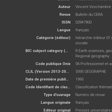
Auteur
Vincent Veschambre
Revue
Bulletin du CERA
ISSN
02947900
Langue
français
Catégorie (éditeur)
hiérarchie éditeur 01 
sociale
BIC subject category (UK)
R Earth sciences, ge
Regional geography
Code publique Onix
06 Professionnel et
CLIL (Version 2013-2019 )
3395 GEOGRAPHIE
Date de première publication du titre
1993
Code Identifiant de classement sujet
Classification théma
Type d'ouvrage
Numéro de revue
Langue originale
français
Editeur original
Presses universitair