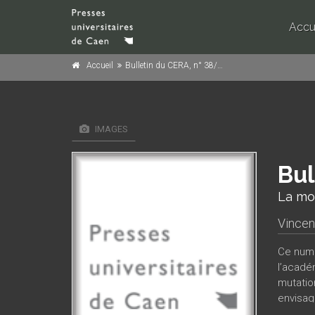
Accu
Accueil
Bulletin du CERA, n° 38/1993
IMAGES
Bul
La mo
Vince
Ce numé
l’acadé
mutatio
envisagé
parcour