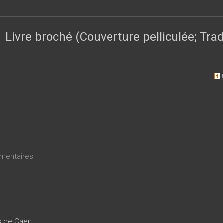
ividus et des groupes.
Livre broché (Couverture pelliculée; Tr
entaires
es de Caen