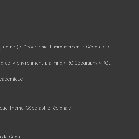
(internet)
>
Géographie, Environnement
>
Géographie
ography, environment, planning > RG Geography > RGL
 académique
tique Thema: Géographie régionale
es de Caen