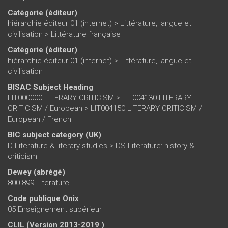
Catégorie (éditeur)
hiérarchie éditeur 01 (internet)
>
Littérature, langue et
civilisation
>
Littérature française
Catégorie (éditeur)
hiérarchie éditeur 01 (internet)
>
Littérature, langue et
civilisation
BISAC Subject Heading
LIT000000 LITERARY CRITICISM > LIT004130 LITERARY
CRITICISM / European > LIT004150 LITERARY CRITICISM /
European / French
BIC subject category (UK)
D Literature & literary studies > DS Literature: history &
criticism
Dewey (abrégé)
800-899 Literature
Code publique Onix
05 Enseignement supérieur
CLIL (Version 2013-2019 )