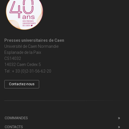
Presses universitaires de Caen
Université de Caen Normandie
Esplanade de la Paix
CS14032
14032 Caen Cedex 5
Tel : + 33 (0)2-31-56-62-20
Contactez-nous
COMMANDES
CONTACTS