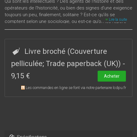
Qui sont les intellectuels ? Des agents de l'histoire et des
opérateurs de l'historicité, ou bien des signes d’une exigence
toujours un peu, finalement, solitaire ? Est-ce qu’ils se
Lire la suite
comptent selon une sociologie, ou est-ce qu’on les repère
selon une thématique ? Et l’histoire, qui les a quand même
produits, a-t-elle vraiment besoin d’eux ? Dans une société
tertiarisée, dominée par le phénomène « cadres et
techniciens », médiatisée, ce que Stendhal appelait la
Livre broché (Couverture
« classe pensante » signifie-t-il toujours la même chose ?
Depuis Socrate, depuis les « clercs » et les « philosophes »,
pelliculée; Trade paperback (UK))
-
les intellectuels viennent de loin, mais de quoi sont-ils l’indice,
9,15 €
et quelle est leur place dans la modernité ? Et est-ce que ce
Acheter
sont les idées qui font l’histoire ?
Les commandes en ligne se font via notre partenaire lcdpu.fr
Spécifications