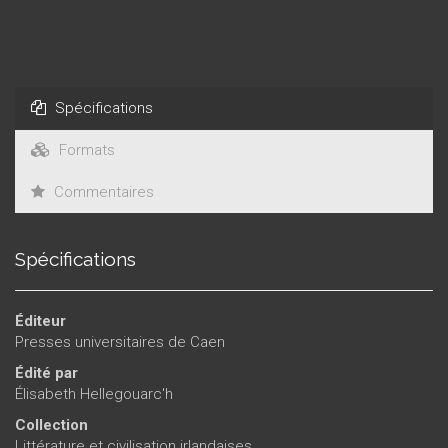
d’Irlande dans la gestion, par exemple, du mythe nouveau de
la tourbière, mais donne en même temps à sa poésie une
perspective internationale. L’artiste qui reste le plus fidèle
aux traditions locales est aussi le plus universel.
Spécifications
Formats
Commentaires
Spécifications
Éditeur
Presses universitaires de Caen
Édité par
Élisabeth Hellegouarc'h
Collection
Littérature et civilisation irlandaises