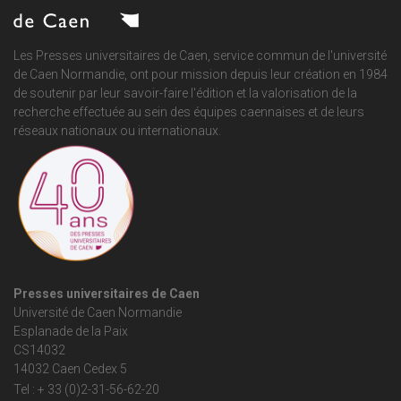
Les Presses universitaires de Caen, service commun de
l'université
de Caen Normandie
, ont pour mission depuis leur création en 1984
de soutenir par leur savoir-faire l'édition et la valorisation de la
recherche effectuée au sein des équipes caennaises et de leurs
réseaux nationaux ou internationaux.
Presses universitaires de Caen
Université de Caen Normandie
Esplanade de la Paix
CS14032
14032 Caen Cedex 5
Tel : + 33 (0)2-31-56-62-20