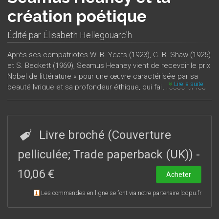
création poétique
Édité par
Élisabeth Hellegouarc'h
Après ses compatriotes W. B. Yeats (1923), G. B. Shaw (1925)
et S. Beckett (1969), Seamus Heaney vient de recevoir le prix
Nobel de littérature « pour une œuvre caractérisée par sa
Lire la suite
beauté lyrique et sa profondeur éthique, qui fait ressortir les
miracles du quotidien et le passé vivant ». Il se penche ici sur
le processus de sa propre création poétique dans un texte
particulièrement révélateur, car son œuvre n'est pas
seulement poésie, mais aussi « pensée sur la poésie et
Livre broché (Couverture
tentative pour définir le personnage du poète, dans un vaste
mouvement où tout est étroitement lié, où créer est
pelliculée; Trade paperback (UK))
-
inséparable de la réflexion sur l’acte créateur ». On trouvera
10,06 €
ensuite des articles de spécialistes de la littérature irlandaise
Acheter
et d’amoureux de la poésie qui tous s’appliquent à décrire la
Les commandes en ligne se font via notre partenaire lcdpu.fr
« transition du monde des données aux mots de l’invention »
et proposent un périple dans les confins de l’imagination de
Seamus Heaney qui exprime son attachement à la terre