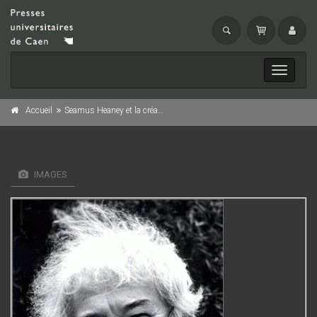
Toggle
navigati
Accueil
Seamus Heaney et la création poétique
IMAGES