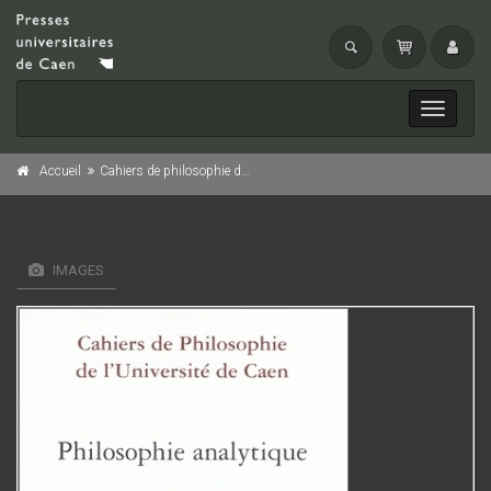
Toggle
navigati
Accueil
Cahiers de philosophie de l'université de Caen, n° 31-32/1997-1998
IMAGES