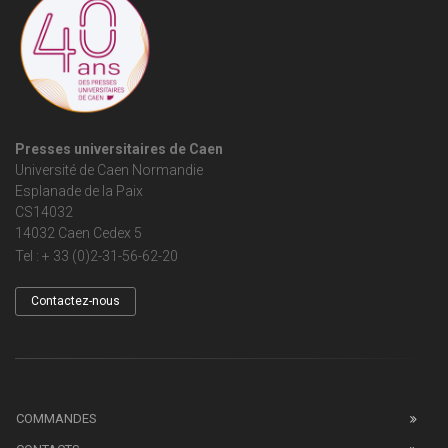
Presses universitaires de Caen
Université de Caen Normandie
Esplanade de la Paix
CS14032
14032 Caen Cedex 5
Tel : + 33 (0)2-31-56-62-20
Contactez-nous
COMMANDES