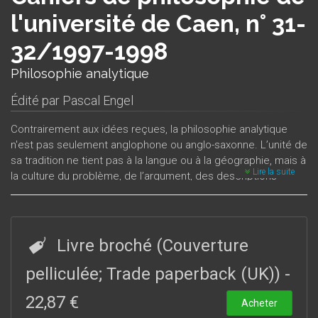
l'université de Caen, n° 31-
32/1997-1998
Philosophie analytique
Édité par
Pascal Engel
Contrairement aux idées reçues, la philosophie analytique
n'est pas seulement anglophone ou anglo-saxonne. L’unité de
sa tradition ne tient pas à la langue ou à la géographie, mais à
Lire la suite
la culture du problème, de l’argument, des descriptions
précises et de la critique rationnelle. Même si ses concepts
et ses méthodes se sont forgés au creuset de la logique et
de la philosophie du langage, ses thématiques sont
aujourd’hui très étendues, allant de la philosophie de l’esprit à
Livre broché (Couverture
la philosophie politique, en passant par l’esthétique ou
l’éthique. Et il existe désormais un courant important de
pelliculée; Trade paperback (UK))
-
philosophie analytique francophone.
22,87 €
Acheter