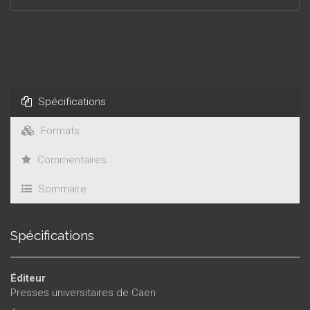
ont aussi cherché les voies de passage entre l’écriture
« ordinaire » de la lettre et le statut littéraire auquel elle aspire
confusément, car dans la lettre, l’invention de soi passe par
l’invention d’un style.
Spécifications
Formats
Commentaires
Sommaire
Spécifications
Éditeur
Presses universitaires de Caen