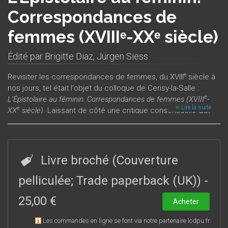
Correspondances de
femmes (XVIIIᵉ-XXᵉ siècle)
Édité par
Brigitte Diaz
,
Jürgen Siess
e
Revisiter les correspondances de femmes, du XVIII
siècle à
nos jours, tel était l'objet du colloque de Cerisy-la-Salle :
e
L’Épistolaire au féminin. Correspondances de femmes (XVIII
-
Lire la suite
e
XX
siècle)
. Laissant de côté une critique consensuelle qui,
de La Bruyère à Sainte-Beuve, s’est accordée à féminiser le
genre épistolaire, c’est aux femmes et à la réalité de leurs
pratiques que les études ici rassemblées se sont attachées
pour saisir les liens, tant réels qu’imaginaires, qui se sont
Livre broché (Couverture
me
tissés entre la lettre et le féminin. De M
du Deffand à
me
me
Marguerite Yourcenar, en passant par M
de Graffigny, M
pelliculée; Trade paperback (UK))
-
me
Riccoboni, M
de Charrière, George Sand, Marie d’Agoult,
25,00 €
jusqu’aux épistolières d’aujourd’hui, les femmes ont fait
Acheter
volontiers de leur correspondance le lieu où construire leur
Les commandes en ligne se font via notre partenaire lcdpu.fr
identité dans le dépassement des modèles imposés. Elles y