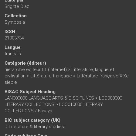
Brigitte Diaz
Collection
Symposia
ISSN
21003734
Langue
français
Catégorie (éditeur)
hiérarchie éditeur 01 (internet)
>
Littérature, langue et
civilisation
>
Littérature française
>
Littérature française XIXe
siècle
BISAC Subject Heading
LAN000000 LANGUAGE ARTS & DISCIPLINES > LCO000000
LITERARY COLLECTIONS > LCO010000 LITERARY
COLLECTIONS / Essays
BIC subject category (UK)
D Literature & literary studies
Code publique Onix