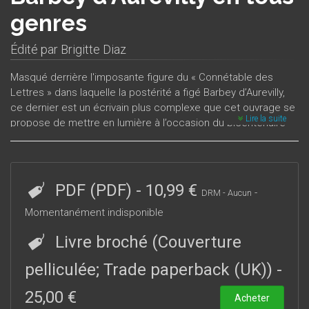
genres
Édité par
Brigitte Diaz
Masqué derrière l'imposante figure du « Connétable des
Lettres » dans laquelle la postérité a figé Barbey d’Aurevilly,
ce dernier est un écrivain plus complexe que cet ouvrage se
Lire la suite
propose de mettre en lumière à l’occasion du bicentenaire
de sa naissance. Proprement inclassable, Barbey d’Aurevilly a
occupé dans l’espace littéraire de son temps des postures
diverses et pratiqué tous les genres – de l’article de mode
au pamphlet politique, du roman historique à la nouvelle
PDF (PDF)
-
10,99 €
-
DRM - Aucun
fantastique, du journal intime au feuilleton journalistique –
Momentanément indisponible
brouillant à plaisir les contours de son identité littéraire. C’est
à mieux la comprendre en la saisissant dans toute sa pluralité
Livre broché (Couverture
que les communications rassemblées dans ce volume se
sont attachées, car ce sont précisément la mobilité
pelliculée; Trade paperback (UK))
-
intellectuelle et la plasticité esthétique de ce transgresseur
de limites qui nous touchent encore aujourd’hui.
25,00 €
Acheter