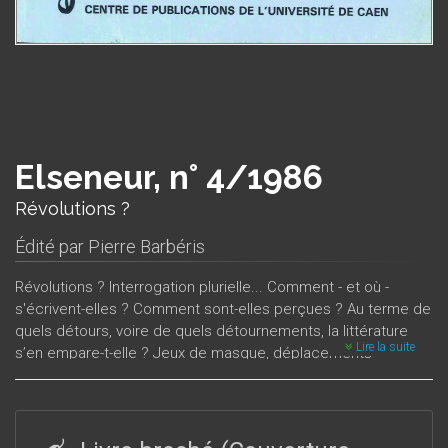
Elseneur, n° 4/1986
Révolutions ?
Édité par
Pierre Barbéris
Révolutions ? Interrogation plurielle... Comment - et où -
s'écrivent-elles ? Comment sont-elles perçues ? Au terme de
quels détours, voire de quels détournements, la littérature
Lire la suite
s’en empare-t-elle ? Jeux de masque, déplacements
subreptices : parce qu’elle peut n’être pas résolutive, l’œuvre
littéraire offre au déchiffrement des signes révélateurs de
nos ambiguïtés culturelles face à l’histoire. Anticipant les
commémorations de 1989, ce numéro interroge les