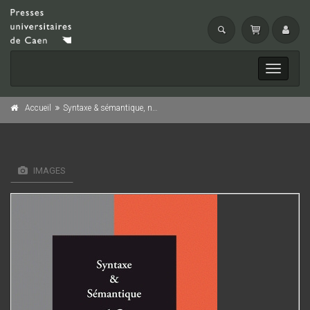
Toggle
navigati
Accueil
Syntaxe & sémantique, n° 12/2011
IMAGES