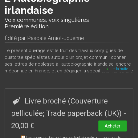
irlandaise
Voix communes, voix singulières
Première édition
Édité par
Pascale Amiot-Jouenne
Le présent ouvrage est le fruit des travaux conjugués de
quatorze spécialistes autour d'un projet commun : donner
ses lettres de noblesse à l'autobiographie irlandaise, encore
Lire la suite
méconnue en France, et en dégager la spécificité. Après une
introduction historique et méthodologique, il s’intéresse à
l’autobiographie gaélique (Tomas O’Crohan, Maurice
O’Sullivan, Peig Sayers), politique (Sean O’Casey, Brendan
Behan, Bobby Sands, Conor Cruise O’Brien), littéraire (William
Livre broché (Couverture
Carleton, William Butler Yeats, Louis MacNeice, Elizabeth
Bowen), populaire (Franck McCourt) et subversive (Flann
pelliculée; Trade paperback (UK))
-
O’Brien, Sean O’Faolain), tout en explorant la manière dont
20,00 €
s’articulent la voix commune, ou voix de la communauté, et la
Acheter
voix singulière. Cet ouvrage s’adresse aussi bien à un public
Les commandes en ligne se font via notre partenaire lcdpu.fr