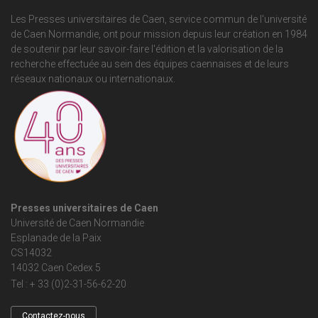
Les Presses universitaires de Caen, service commun de
l'université
de Caen Normandie
, ont pour mission depuis leur création en 1984
de soutenir par leur savoir-faire l'édition et la valorisation de la
recherche effectuée au sein des équipes caennaises et de leurs
réseaux nationaux ou internationaux.
Presses universitaires de Caen
Université de Caen Normandie
Esplanade de la Paix
CS14032
14032 Caen Cedex 5
Tel : + 33 (0)2-31-56-62-20
Contactez-nous