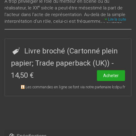
À trop privilégier le rôle du metteur en scène ou du
e
réalisateur, le XX
siècle a peut-être mésestimé la part de
l'acteur dans l'acte de représentation. Au-delà de la simple
Lire la suite
interprétation d’un rôle, celui-ci est fréquemment engagé
dans la totalité du processus créatif, si bien qu’il semble utile
de redéfinir sa véritable fonction : jusqu’où peut-il être
considéré comme l’auteur de sa partition, voire de la
globalité de la mise en scène ? Comment inscrire cette
Livre broché (Cartonné plein
analyse esthétique dans une perspective historique ?
Comment les acteurs évoquent-ils leur implication sur un
papier; Trade paperback (UK))
-
plateau et quels sentiments les réalisateurs nourrissent-ils à
14,50 €
leur égard ? Dans quelle mesure l’acteur est-il doté d’une
Acheter
existence irréductible ?
Les commandes en ligne se font via notre partenaire lcdpu.fr
Spécifications