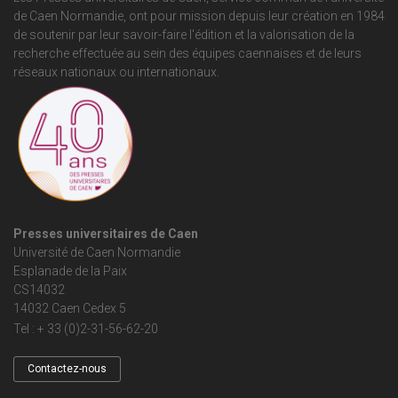
de Caen Normandie
, ont pour mission depuis leur création en 1984
de soutenir par leur savoir-faire l'édition et la valorisation de la
recherche effectuée au sein des équipes caennaises et de leurs
réseaux nationaux ou internationaux.
Presses universitaires de Caen
Université de Caen Normandie
Esplanade de la Paix
CS14032
14032 Caen Cedex 5
Tel : + 33 (0)2-31-56-62-20
Contactez-nous