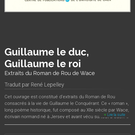
Guillaume le duc,
Guillaume le roi
Extraits du Roman de Rou de Wace
Traduit par
René Lepelley
Cet ouvrage est constitué d'extraits du Roman de Rou
consacrés à la vie de Guillaume le Conquérant. Ce « roman »,
long poème historique, fut composé au XIIe siècle par Wace,
Lire la suite
écrivain normand né à Jersey et ayant vécu surtout à Caen. Il
retrace l’histoire des neuf premiers ducs de Normandie,
depuis Rou ou Rollon jusqu’à Henri Beau-Clerc, fils de