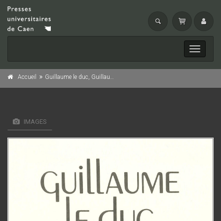
Toggle
navigati
Accueil
Guillaume le duc, Guillaume le roi
IMAGES