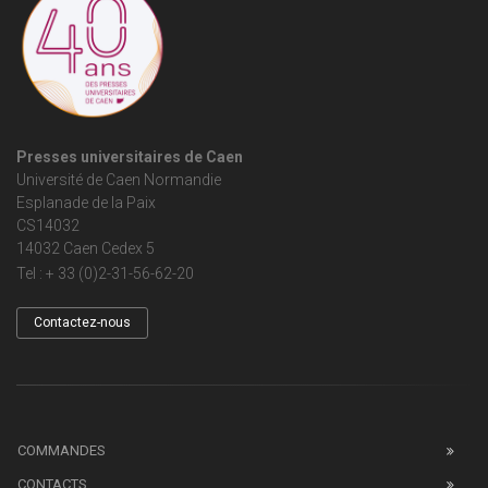
Presses universitaires de Caen
Université de Caen Normandie
Esplanade de la Paix
CS14032
14032 Caen Cedex 5
Tel : + 33 (0)2-31-56-62-20
Contactez-nous
COMMANDES
CONTACTS