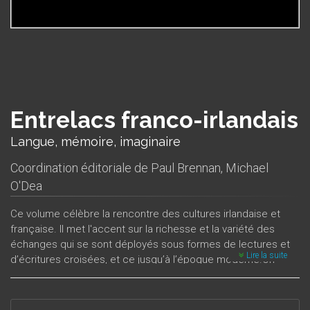
Entrelacs franco-irlandais
Langue, mémoire, imaginaire
Coordination éditoriale de
Paul Brennan
,
Michael
O'Dea
Ce volume célèbre la rencontre des cultures irlandaise et
française. Il met l'accent sur la richesse et la variété des
échanges qui se sont déployés sous formes de lectures et
Lire la suite
d’écritures croisées, et ce jusqu’à l’époque moderne.On
trouve dans cet ouvrage un écho des entrelacs multiples sur
lesquels plusieurs auteurs apportent des regards critiques,
en mettant l’accent sur les enrichissements réciproques qui