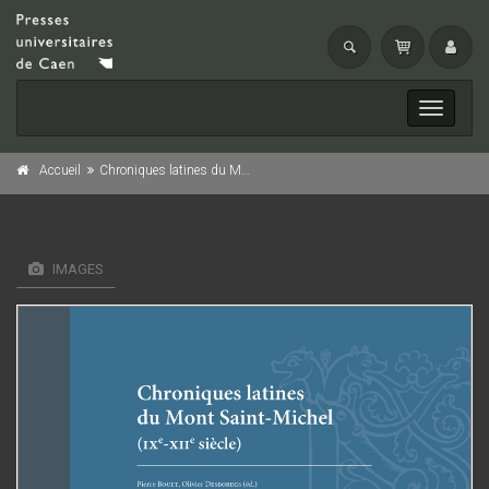
Toggle
navigati
e
e
Accueil
Chroniques latines du Mont Saint-Michel (IX
-XII
siècle)
IMAGES