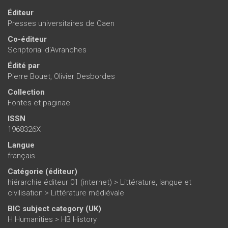
Éditeur
Presses universitaires de Caen
Co-éditeur
Scriptorial d'Avranches
Édité par
Pierre Bouet
,
Olivier Desbordes
Collection
Fontes et paginae
ISSN
1968326X
Langue
français
Catégorie (éditeur)
hiérarchie éditeur 01 (internet)
>
Littérature, langue et
civilisation
>
Littérature médiévale
BIC subject category (UK)
H Humanities > HB History