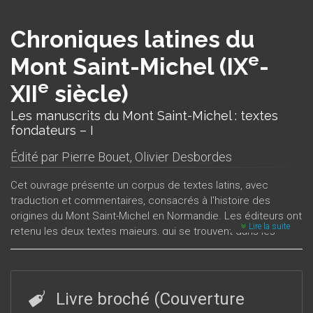
Chroniques latines du
e
Mont Saint-Michel (IX
-
e
XII
siècle)
Les manuscrits du Mont Saint-Michel : textes
fondateurs – I
Édité par
Pierre Bouet
,
Olivier Desbordes
Cet ouvrage présente un corpus de textes latins, avec
traduction et commentaires, consacrés à l'histoire des
origines du Mont Saint-Michel en Normandie. Les éditeurs ont
Lire la suite
retenu les deux textes majeurs, qui se trouvent dans les
manuscrits montois déposés à la bibliothèque municipale
d'Avranches : la
Revelatio ecclesiae sancti Michaelis archangeli
e
in Monte Tumba
, un opuscule du IX
siècle, qui raconte la
fondation du premier sanctuaire du Mont par l'évêque Aubert,
Livre broché (Couverture
e
vers le début du VIII
siècle ; le
De miraculis in Monte sancti