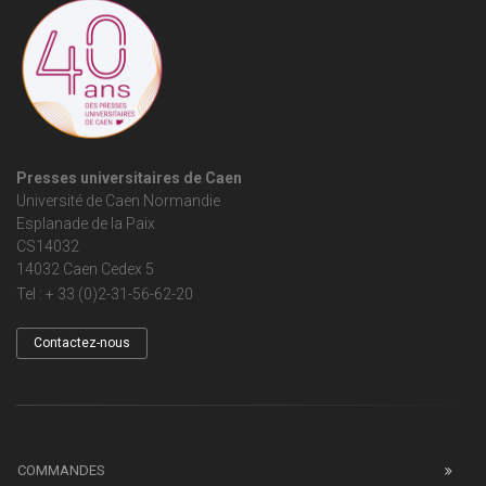
Presses universitaires de Caen
Université de Caen Normandie
Esplanade de la Paix
CS14032
14032 Caen Cedex 5
Tel : + 33 (0)2-31-56-62-20
Contactez-nous
COMMANDES