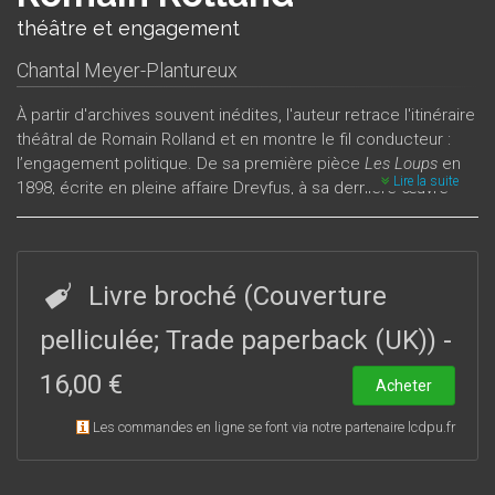
théâtre et engagement
Chantal Meyer-Plantureux
À partir d'archives souvent inédites, l'auteur retrace l'itinéraire
théâtral de Romain Rolland et en montre le fil conducteur :
l’engagement politique. De sa première pièce
Les Loups
en
Lire la suite
1898, écrite en pleine affaire Dreyfus, à sa dernière œuvre
Robespierre
rédigée en 1939 et qui précise en filigrane sa
position sur le régime soviétique, Rolland livre un combat
pour faire triompher des idées de justice et de liberté. Les
liens avec les metteurs en scène – Lugné-Poe, Gémier,
Livre broché (Couverture
Louise Lara, entre autres –, avec les amis – Jean-Richard
Bloch, Maurice Pottecher, Stefan Zweig – complètent le
pelliculée; Trade paperback (UK))
-
portrait du Romain Rolland dramaturge.
16,00 €
Acheter
Les commandes en ligne se font via notre partenaire lcdpu.fr