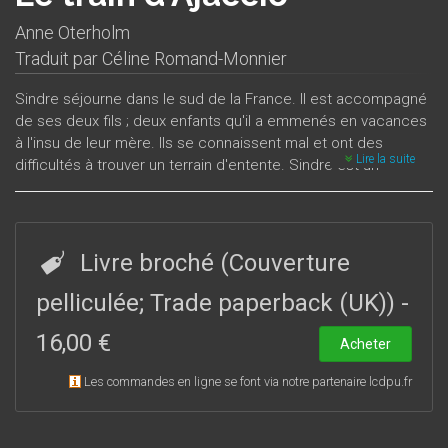
Anne Oterholm
Traduit par
Céline Romand-Monnier
Sindre séjourne dans le sud de la France. Il est accompagné
de ses deux fils ; deux enfants qu'il a emmenés en vacances
à l'insu de leur mère. Ils se connaissent mal et ont des
Lire la suite
difficultés à trouver un terrain d'entente. Sindre est un
homme en fuite, un homme fuyant aussi. Personnalité
relativement insaisissable, il semble vouloir échapper à ses
propres responsabilités, aux attentes des autres, notamment
à celles de son père. Sur le chemin de la fuite, Sindre se
Livre broché (Couverture
laisse porter par la conquête, le désir, le sien et celui des
autres. En Norvège, Nora, sa cousine, son amour impossible,
pelliculée; Trade paperback (UK))
-
écrit l’histoire de Sindre à partir des pages du journal qu’il lui
16,00 €
envoie chaque semaine. Qui sont-ils, Sindre et Nora ? Roman
Acheter
sur une fuite, Le train d’Ajaccio est aussi un roman sur
Les commandes en ligne se font via notre partenaire lcdpu.fr
l’écriture, la narration.
Anne Oterholm est née en 1964 en Illinois, aux États-Unis et a
grandi à Ås, non loin d’Oslo, où elle vit actuellement. Titulaire