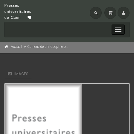
Toggle
navigati
Accueil
Cahiers de philosophie politique et juridique, n° 21/1992
IMAGES