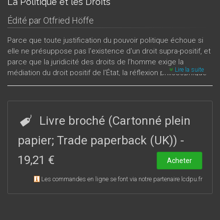
La Politique et les Droits
Édité par
Otfried Höffe
Parce que toute justification du pouvoir politique échoue si
elle ne présuppose pas l'existence d'un droit supra-positif, et
parce que la juridicité des droits de l’homme exige la
Lire la suite
médiation du droit positif de l’État, la réflexion philosophique
doit savoir, tout ensemble, en appeler à l’idée indifférenciée
et abstraite des droits de l’homme et en rejeter une
conception qui serait purement européocentriste. Cette
double exigence est nécessaire si l’on veut retrouver la
Livre broché (Cartonné plein
véritable signification des « droits de l’homme » : celle d’un
échange transcendantal entre des intérêts diversifiés qui
papier; Trade paperback (UK))
-
sont constitutifs d’identités particulières.C’est précisement à
19,21 €
cette tâche que se consacrent Quentin Skinner, Simone
Acheter
Goyard-Fabre, François Schröter et Jean-Christophe Merle en
Les commandes en ligne se font via notre partenaire lcdpu.fr
contribuant à la redéfinition des concepts du droit et des
droits et c’est elle que poursuivent Benezet Bujo, Jean-Yves
Goffi, Otfried Höffe, Pierre Laberge, Terry Pinkard, Gehrard
Seel et Lucas Sosoe en questionnant les rapports entre