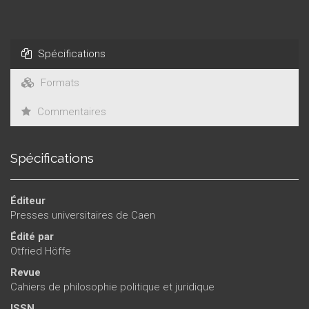
« universalisme juridique » et « relativisme culturel ».
Spécifications
Formats
Commentaires
Spécifications
Éditeur
Presses universitaires de Caen
Édité par
Otfried Höffe
Revue
Cahiers de philosophie politique et juridique
ISSN