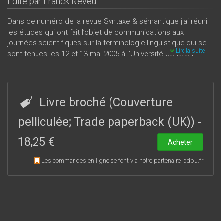
Édité par
Franck Neveu
Dans ce numéro de la revue Syntaxe & sémantique j'ai réuni
les études qui ont fait l’objet de communications aux
journées scientifiques sur la terminologie linguistique qui se
Lire la suite
sont tenues les 12 et 13 mai 2005 à l’Université de Caen
Basse-Normandie. Le projet de ces journées trouve son
origine dans le programme scientifique financé par le réseau
Lexicologie, Terminologie, Traduction de l’Agence
universitaire de la Francophonie, Étude contrastive de la
Livre broché (Couverture
métalangue grammaticale : terminologie et traduction,
programme qui s’est déroulé sur les années 2004 et 2005, et
pelliculée; Trade paperback (UK))
-
qui a regroupé des chercheurs tunisiens et caennais. Ces
18,25 €
douze études font ressortir le fait que les mots du discours
Acheter
linguistique ne sauraient se laisser restreindre à une simple
Les commandes en ligne se font via notre partenaire lcdpu.fr
nomenclature. Les termes ne préexistent pas à leur usage,
en cela ils forment un ensemble d’expressions, spécialisées,
qui servent à dénommer, dans un environnement culturel
déterminé et dans des énoncés qui mobilisent les
ressources ordinaires d’une langue donnée, des
constructions conceptuelles relevant d’un domaine de