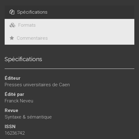
connaissances spécifique, celui de l’étude des langues et du
langage. C’est à cette réflexion sur la nature et le
Spécifications
fonctionnement du discours linguistique que les lecteurs
sont conviés.
Formats
Commentaires
Spécifications
Éditeur
Presses universitaires de Caen
Édité par
Franck Neveu
Revue
Syntaxe & sémantique
ISSN
16236742