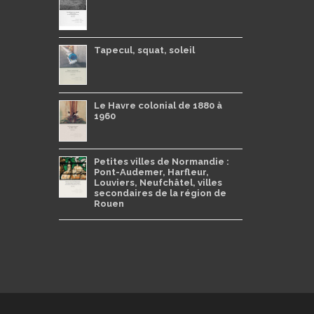
Tapecul, squat, soleil
Le Havre colonial de 1880 à
1960
Petites villes de Normandie :
Pont-Audemer, Harfleur,
Louviers, Neufchâtel, villes
secondaires de la région de
Rouen