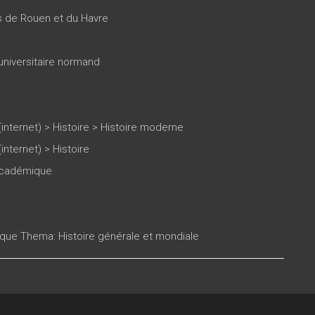
es de Rouen et du Havre
universitaire normand
(internet)
>
Histoire
>
Histoire moderne
(internet)
>
Histoire
 académique
ique Thema: Histoire générale et mondiale