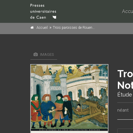
Accu
Accueil
Trois paroisses de Rouen, XIIIe-XVe siècle : Saint-Lô, Notre-Dame-la-Ronde et Saint-Herbland
IMAGES
Tro
Not
Étude
néant