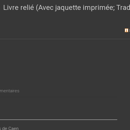
Livre relié (Avec jaquette imprimée; Tr
entaires
es de Caen