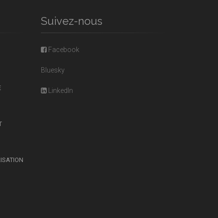
Suivez-nous
Facebook
Bluesky
E
LinkedIn
T
LISATION