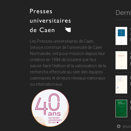
Derni
Les Presses universitaires de Caen,
service commun de
l'université de Caen
Normandie
, ont pour mission depuis leur
création en 1984 de soutenir par leur
savoir-faire l'édition et la valorisation de la
recherche effectuée au sein des équipes
caennaises et de leurs réseaux nationaux
ou internationaux.
plus 