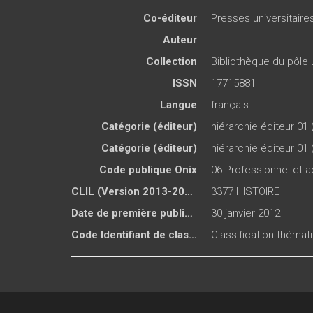
Co-éditeur
Presses universitair
Auteur
Collection
Bibliothèque du pôle 
ISSN
17715881
Langue
français
Catégorie (éditeur)
hiérarchie éditeur 01 
Catégorie (éditeur)
hiérarchie éditeur 01 
Code publique Onix
06 Professionnel et
CLIL (Version 2013-2019 )
3377 HISTOIRE
Date de première publication du titre
30 janvier 2012
Code Identifiant de classement sujet
Classification thémat