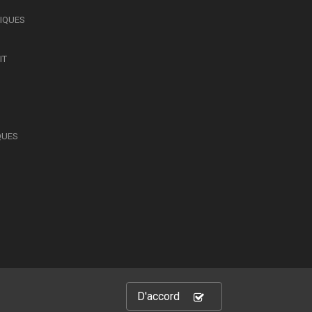
SIQUES
IT
QUES
D'accord
hts Reserved