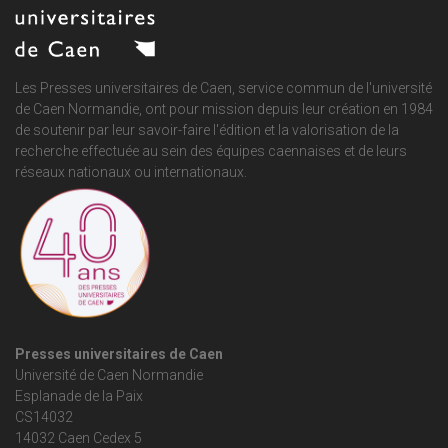
Les Presses universitaires de Caen, service commun de
l'université
de Caen Normandie
, ont pour mission depuis leur création en 1984
de soutenir par leur savoir-faire l'édition et la valorisation de la
recherche effectuée au sein des équipes caennaises et de leurs
réseaux nationaux ou internationaux.
Presses universitaires de Caen
Université de Caen Normandie
Esplanade de la Paix
CS14032
14032 Caen Cedex 5