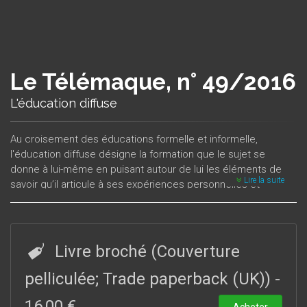
Le Télémaque, n° 49/2016
L'éducation diffuse
Au croisement des éducations formelle et informelle,
l'éducation diffuse désigne la formation que le sujet se
donne à lui-même en puisant autour de lui les éléments de
Lire la suite
savoir qu’il articule à ses expériences personnelles et
interpersonnelles. Le dossier explore le champ de
l’éducation diffuse à partir d’approches philosophiques et
sociologiques, en tenant l’hypothèse qu’il s’y découvre des
enjeux importants de l’émancipation éducative. Ceux-ci sont
Livre broché (Couverture
abordés par des études en pédagogie du
tact
et de la
culture, des savoirs issus de l’expérience de la maladie
pelliculée; Trade paperback (UK))
-
mentale, de l’écriture du journal et de la prise en compte des
16,00 €
« foules raisonnables » qui se forment sans maîtres.
Acheter