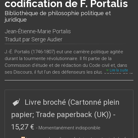
codification de F. Portalis
Bibliothèque de philosophie politique et
juridique
Jean-Étienne-Marie Portalis
Traduit par
Serge Audier
J.-É. Portalis (1746-1807) eut une carrière politique agitée
durant la tourmente révolutionnaire. Il fit partie de la
Commission d’étude et de rédaction du Code civil et, dans
Lire la suite
ses Discours, il fut l’un des défenseurs les plus écoutés de la
tolérance. Nous publions ici trois textes fondamentaux qui
ont trait au Code civil : le Discours préliminaire sur le projet de
Code civil ; l’Examen de diverses observations proposées
contre le projet de Code civil ; le Discours de présentation du
Livre broché (Cartonné plein
Code civil.
papier; Trade paperback (UK))
-
15,27 €
- Momentanément indisponible