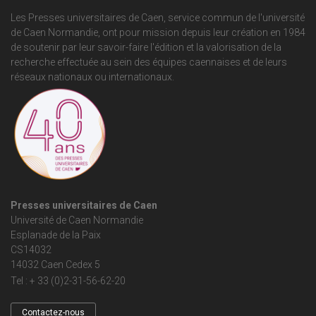
Les Presses universitaires de Caen, service commun de
l'université
de Caen Normandie
, ont pour mission depuis leur création en 1984
de soutenir par leur savoir-faire l'édition et la valorisation de la
recherche effectuée au sein des équipes caennaises et de leurs
réseaux nationaux ou internationaux.
Presses universitaires de Caen
Université de Caen Normandie
Esplanade de la Paix
CS14032
14032 Caen Cedex 5
Tel : + 33 (0)2-31-56-62-20
Contactez-nous