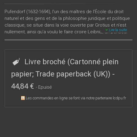
Pufendorf (1632-1694), l’un des maîtres de l’École du droit
naturel et des gens et de la philosophie juridique et politique
classique, se situe dans la voie ouverte par Grotius et n’est
Lire la suite
nullement, ainsi qu’a voulu le faire croire Leibniz, un penseur
de second ordre. Burlamaqui, Diderot et Rousseau l’ont
pratiqué, surtout à travers la traduction commentaire que
donna Barbeyrac de son plus grand ouvrage, le Jus naturae
et gentium octo libri, publié à Lund en 1672, qui est un traité
Livre broché (Cartonné plein
de droit complet qui expose méthodiquement une doctrine
de sciences politiques.
papier; Trade paperback (UK))
-
44,84 €
- Epuisé
Les commandes en ligne se font via notre partenaire lcdpu.fr