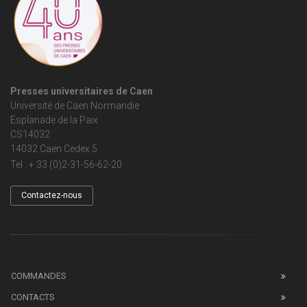
Presses universitaires de Caen
Université de Caen Normandie
Esplanade de la Paix
CS14032
14032 Caen Cedex 5
Tel : + 33 (0)2-31-56-62-20
Contactez-nous
COMMANDES
CONTACTS