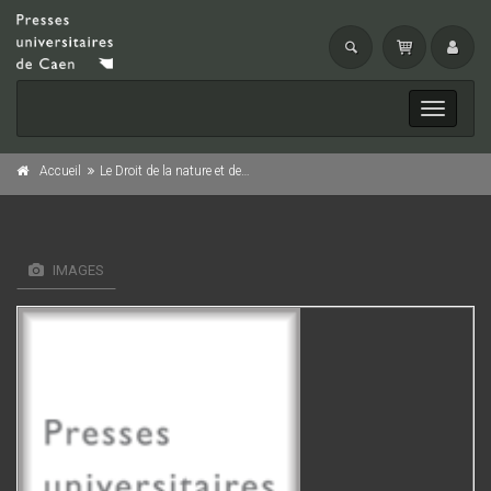
Toggle
navigati
Accueil
Le Droit de la nature et des gens Tome 2
IMAGES