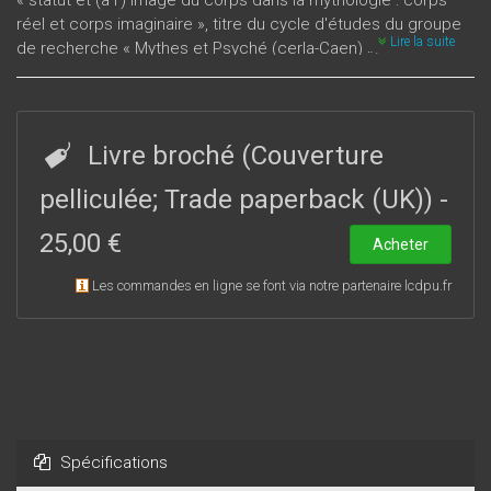
« statut et (à l') image du corps dans la mythologie : corps
réel et corps imaginaire », titre du cycle d'études du groupe
Lire la suite
de recherche « Mythes et Psyché (cerla-Caen) ».
Livre broché (Couverture
pelliculée; Trade paperback (UK))
-
25,00 €
Acheter
Les commandes en ligne se font via notre partenaire lcdpu.fr
Spécifications