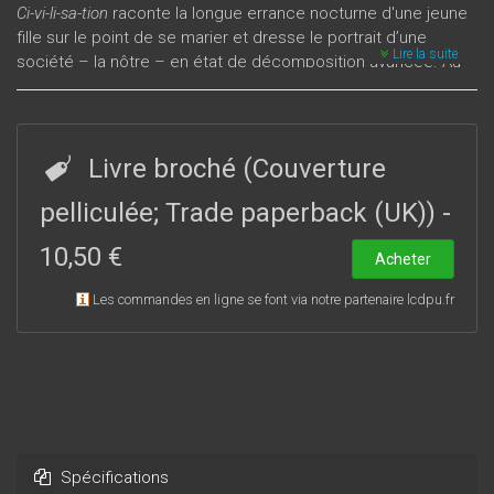
Ci-vi-li-sa-tion
raconte la longue errance nocturne d'une jeune
fille sur le point de se marier et dresse le portrait d’une
Lire la suite
société – la nôtre – en état de décomposition avancée. Au
cours de ses pérégrinations, la jeune ﬁlle va découvrir un
monde en marge – sdf, criminels, immigrés – et se trouver
aux prises avec un trio de personnages aux noms de chiens
et aux visages grimés. Hooligans, chiens de garde du monde
Livre broché (Couverture
dit « civilisé » ou mutants annonçant une barbarie à venir ? Ils
sont sans doute tout cela à la fois. Claus Beck-Nielsen est né
pelliculée; Trade paperback (UK))
-
en 1963 au Danemark. D’abord guitariste dans un groupe de
10,50 €
rock, il se consacre aujourd’hui à l’écriture et s’affirme au
Acheter
Danemark comme un dramaturge de premier plan.
Les commandes en ligne se font via notre partenaire lcdpu.fr
Spécifications