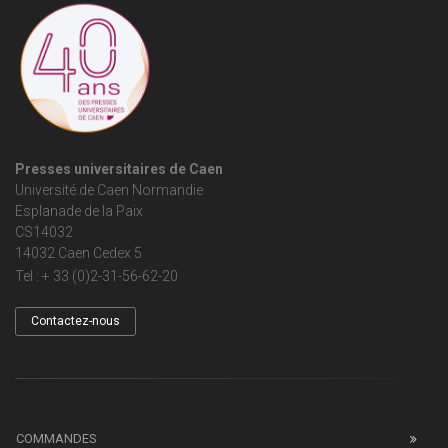
Presses universitaires de Caen
Université de Caen Normandie
Esplanade de la Paix
CS14032
14032 Caen Cedex 5
Tel : + 33 (0)2-31-56-62-20
Contactez-nous
COMMANDES