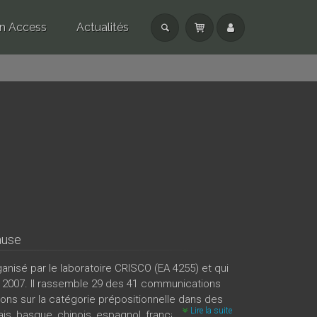
n Access
Actualités
ause
anisé par le laboratoire CRISCO (EA 4255) et qui
e 2007. Il rassemble 29 des 41 communications
ions sur la catégorie prépositionnelle dans des
Lire la suite
, basque, chinois, espagnol, français, italien,