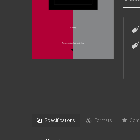
roumain
été rép
Spécifications
Formats
Comm