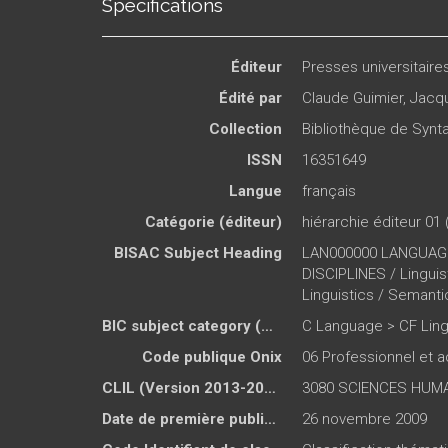
Spécifications
Éditeur
Presses universitair
Édité par
Claude Guimier
,
Jacqu
Collection
Bibliothèque de Syn
ISSN
16351649
Langue
français
Catégorie (éditeur)
hiérarchie éditeur 01 
BISAC Subject Heading
LAN000000 LANGUAGE
DISCIPLINES / Lingu
Linguistics / Semanti
BIC subject category (UK)
C Language > CF Ling
Code publique Onix
06 Professionnel et
CLIL (Version 2013-2019 )
3080 SCIENCES HUMA
Date de première publication du titre
26 novembre 2009