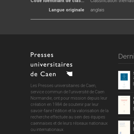
Code Identifiant de classement sujet
Classification thémat
Langue originale
anglais
Derni
Les Presses universitaires de Caen,
service commun de
l'université de Caen
Normandie
, ont pour mission depuis leur
création en 1984 de soutenir par leur
savoir-faire l'édition et la valorisation de la
recherche effectuée au sein des équipes
caennaises et de leurs réseaux nationaux
ou internationaux.