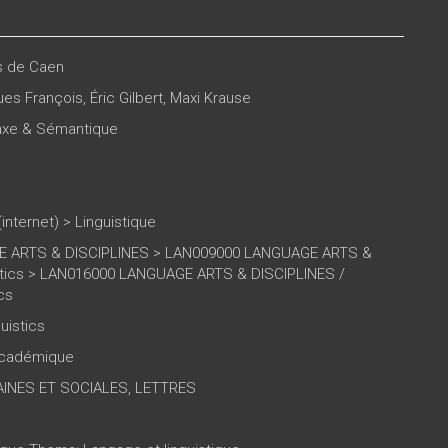
es de Caen
es François
,
Éric Gilbert
,
Maxi Krause
taxe & Sémantique
(internet)
>
Linguistique
 ARTS & DISCIPLINES > LAN009000 LANGUAGE ARTS &
istics > LAN016000 LANGUAGE ARTS & DISCIPLINES /
cs
uistics
 académique
INES ET SOCIALES, LETTRES