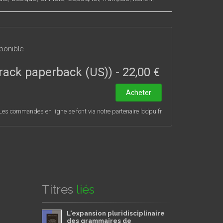
s actuelles en syntaxe et en sémantique et ont
es sémantiques et approches psycholinguistiques.
ponible
l rack paperback (US))
-
22,00 €
Acheter
Les commandes en ligne se font via notre partenaire lcdpu.fr
Titres
liés
L'expansion pluridisciplinaire
des grammaires de