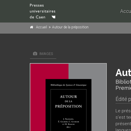
Accu
Accueil
Autour de la préposition
IMAGES
Aut
Bibli
Premi
Édité 
Le prés
s’est t
présent
langues 