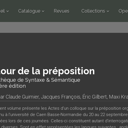
eil
Catalogue
Revues
Collections
Ope
our de la préposition
othèque de Syntaxe & Sémantique
ère édition
par
Claude Guimier
,
Jacques François
,
Éric Gilbert
,
Maxi Kr
ent volume présente les Actes d'un colloque sur la préposition org
enu à l’université de Caen Basse-Normandie du 20 au 22 septembr
ées lors de ces journées. Celles-ci constituent autant d’interrogat
diverses. Sont en effet représentées les langues suivantes : anglais