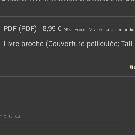
 et vietnamien. Les thèmes abordés s’insèrent dans les recherche
artis en trois grands groupes : approches catégorielles, approch
PDF (PDF)
-
8,99 €
- Momentanément indis
DRM - Aucun
Livre broché (Couverture pelliculée; Tal
entaires