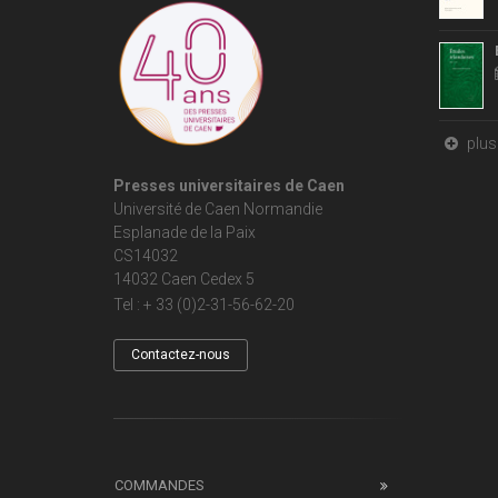
plus 
Presses universitaires de Caen
Université de Caen Normandie
Esplanade de la Paix
CS14032
14032 Caen Cedex 5
Tel : + 33 (0)2-31-56-62-20
Contactez-nous
COMMANDES