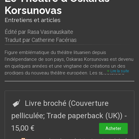
Korsunovas
Entretiens et articles
Édité par
Rasa Vasinauskaite
Traduit par
Catherine Facérias
Figure emblématique du théâtre lituanien depuis
l'indépendance de son pays, Oskaras Korsunovas est devenu
en quelques années et une vingtaine de créations un des
Lire la suite
prodiges du nouveau théâtre européen. Les spectateurs
français ont découvert son œuvre depuis plusieurs années à
travers
Le Songe d’une nuit d’été
,
Visage de feu
... À l’occasion
du festival
Les Boréales 2003
, où Oskaras Korsunovas
présenta
Solitude à deux
, sa dernière mise en scène, il
Livre broché (Couverture
semblait opportun de publier ce recueil qui réunit articles et
entretiens qui lui sont consacrés.
pelliculée; Trade paperback (UK))
-
15,00 €
Acheter