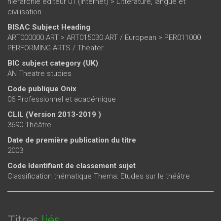
hiérarchie éditeur 01 (internet)
>
Littérature, langue et
civilisation
BISAC Subject Heading
ART000000 ART > ART015030 ART / European > PER011000
PERFORMING ARTS / Theater
BIC subject category (UK)
AN Theatre studies
Code publique Onix
06 Professionnel et académique
CLIL (Version 2013-2019 )
3690 Théâtre
Date de première publication du titre
2003
Code Identifiant de classement sujet
Classification thématique Thema: Etudes sur le théâtre
Titres
liés