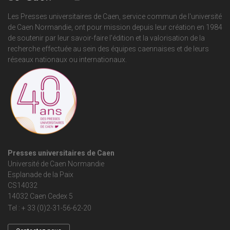
Les Presses universitaires de Caen, service commun de
l'université
de Caen Normandie
, ont pour mission depuis leur création en 1984
de soutenir par leur savoir-faire l'édition et la valorisation de la
recherche effectuée au sein des équipes caennaises et de leurs
réseaux nationaux ou internationaux.
Presses universitaires de Caen
Université de Caen Normandie
Esplanade de la Paix
CS14032
14032 Caen Cedex 5
Tel : + 33 (0)2-31-56-62-20