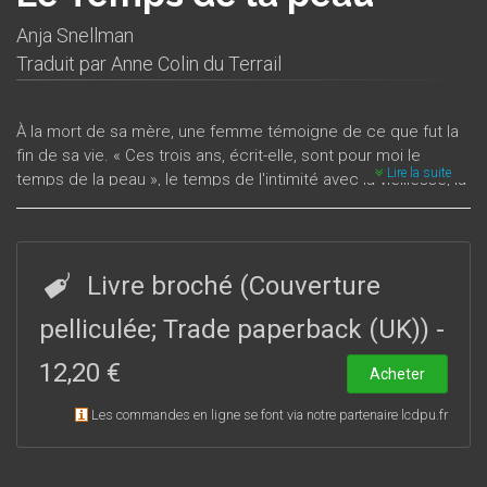
Anja Snellman
Traduit par
Anne Colin du Terrail
À la mort de sa mère, une femme témoigne de ce que fut la
fin de sa vie. « Ces trois ans, écrit-elle, sont pour moi le
Lire la suite
temps de la peau », le temps de l'intimité avec la vieillesse, la
maladie, l’accompagnement des mourants, dans l’univers
clos d’un service de gériatrie et de soins palliatifs. Mais cette
mère avait aussi un secret, un tumultueux passé caché dont
la révélation va bouleverser sa fille et remettre en cause tout
Livre broché (Couverture
ce qu’elle croyait savoir d’elle-même et de sa famille. Qui
était donc cette femme, cette beauté brune des photos
pelliculée; Trade paperback (UK))
-
jaunies des années trente ? En tentant de percer le mystère,
12,20 €
sa fille réécrit sa propre vie et met à jour, non sans humour,
Acheter
les racines de sa féminité. En comprenant peu à peu sa
Les commandes en ligne se font via notre partenaire lcdpu.fr
mère, en reconnaissant en elle-même la parenté étroite de la
joie et de la honte, en admettant aussi la sensualité de la
proximité de la mort, elle se libérera enfin des ombres de son