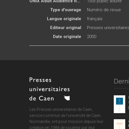
ONIX Adult Audience Rating
Tout public adulte
Type d'ouvrage
Numéro de revue
Langue originale
français
Editeur original
Presses universitair
Date originale
2000
Derni
Les Presses universitaires de Caen,
service commun de
l'université de Caen
Normandie
, ont pour mission depuis leur
création en 1984 de soutenir par leur