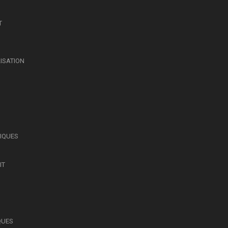
T
LISATION
SIQUES
IT
QUES