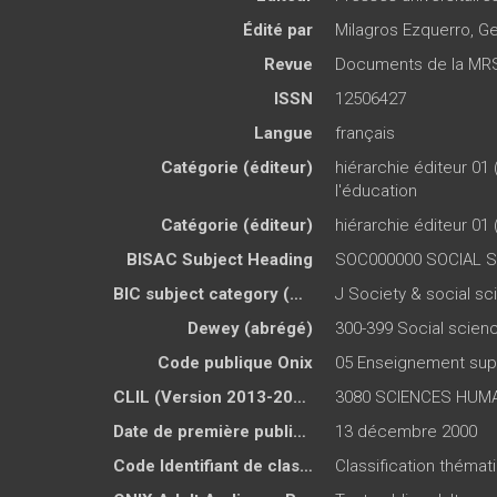
Édité par
Milagros Ezquerro
,
Ge
Revue
Documents de la MR
ISSN
12506427
Langue
français
Catégorie (éditeur)
hiérarchie éditeur 01 
l'éducation
Catégorie (éditeur)
hiérarchie éditeur 01 
BISAC Subject Heading
SOC000000 SOCIAL 
BIC subject category (UK)
J Society & social s
Dewey (abrégé)
300-399 Social scien
Code publique Onix
05 Enseignement sup
CLIL (Version 2013-2019 )
3080 SCIENCES HUMA
Date de première publication du titre
13 décembre 2000
Code Identifiant de classement sujet
Classification théma