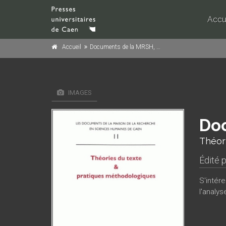
Accu
Accueil
Documents de la MRSH, n° 11/2000
IMAGES
Doc
Théor
Édité 
S'intér
l'analy