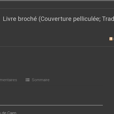
Livre broché (Couverture pelliculée; Tr
entaires
Sommaire
es de Caen