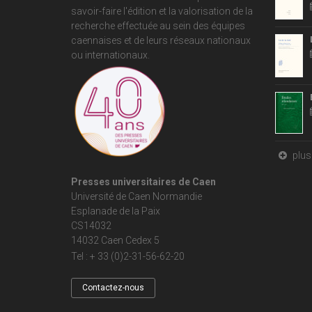
savoir-faire l'édition et la valorisation de la
recherche effectuée au sein des équipes
caennaises et de leurs réseaux nationaux
ou internationaux.
plus 
Presses universitaires de Caen
Université de Caen Normandie
Esplanade de la Paix
CS14032
14032 Caen Cedex 5
Tel : + 33 (0)2-31-56-62-20
Contactez-nous