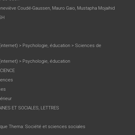
neviève Coudé-Gaussen
,
Mauro Gaio
,
Mustapha Mojaihid
SH
(internet)
>
Psychologie, éducation
>
Sciences de
(internet)
>
Psychologie, éducation
SCIENCE
ciences
ces
érieur
INES ET SOCIALES, LETTRES
tique Thema: Société et sciences sociales