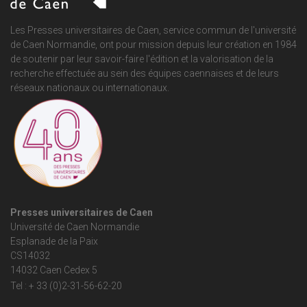
Les Presses universitaires de Caen, service commun de
l'université
de Caen Normandie
, ont pour mission depuis leur création en 1984
de soutenir par leur savoir-faire l'édition et la valorisation de la
recherche effectuée au sein des équipes caennaises et de leurs
réseaux nationaux ou internationaux.
Presses universitaires de Caen
Université de Caen Normandie
Esplanade de la Paix
CS14032
14032 Caen Cedex 5
Tel : + 33 (0)2-31-56-62-20