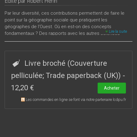
Édité par
Robert Hérin
Par leur diversité, ces contributions permettent de faire le
point sur la géographie sociale que pratiquent les
géographes de l'Ouest. Où en est-on des concepts
Lire la suite
fondamentaux ? Des rapports avec les autres sciences
sociales, avec les autres écoles nationales de géographie
sociale ? Des recherches sur la planification territoriale et
l'aménagement, sur les comportements politiques et
syndicaux, sur les phénomènes de ségrégation dans les
Livre broché (Couverture
ensembles hlm et les modalités urbaines, ou encore sur les
caractéristiques et les faits de la crise industrielle, illustrent la
pelliculée; Trade paperback (UK))
-
diversité des thèmes des recherches en cours et leur
12,20 €
convergence dans une approche géographique des
Acheter
sociétés.
Les commandes en ligne se font via notre partenaire lcdpu.fr