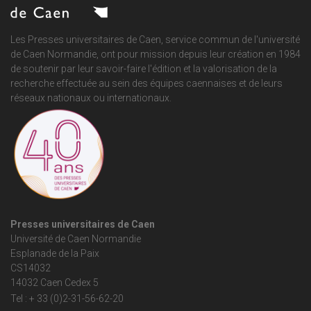
Les Presses universitaires de Caen, service commun de
l'université
de Caen Normandie
, ont pour mission depuis leur création en 1984
de soutenir par leur savoir-faire l'édition et la valorisation de la
recherche effectuée au sein des équipes caennaises et de leurs
réseaux nationaux ou internationaux.
Presses universitaires de Caen
Université de Caen Normandie
Esplanade de la Paix
CS14032
14032 Caen Cedex 5
Tel : + 33 (0)2-31-56-62-20