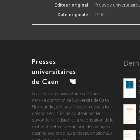
Editeur original
Presses universitair
Date originale
1995
Derni
Les Presses universitaires de Caen,
service commun de
l'université de Caen
Normandie
, ont pour mission depuis leur
création en 1984 de soutenir par leur
savoir-faire l'édition et la valorisation de la
recherche effectuée au sein des équipes
caennaises et de leurs réseaux nationaux
ou internationaux.