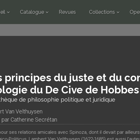
eil
Catalogue
Revues
Collections
Ope
 principes du juste et du co
logie du De Cive de Hobbes
thèque de philosophie politique et juridique
t Van Velthuysen
t par
Catherine Secrétan
our ses relations amicales avec Spinoza, dont il devait par ailleur
ico-Politicus, Lambert Van Velthuysen (1622-1685) est aussi l’aut