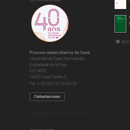
plus 
Presses universitaires de Caen
Université de Caen Normandie
Esplanade de la Paix
CS14032
14032 Caen Cedex 5
Tel : + 33 (0)2-31-56-62-20
Contactez-nous