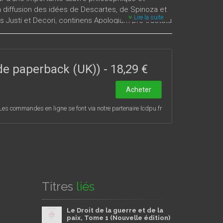
la diffusion des idées de Descartes, de Spinoza et
Lire la suite
is Justi et Decori, continens Apologiam pro tractatu
s après la première édition du De Cive (parue à
climat intellectuel qui était pourtant fortement
. En 1680, dans la seconde édition de son texte,
 de s’être atténué, apparaît au contraire renforcé.
ade paperback (UK))
-
18,29 €
offre donc une approche inédite et originale sur la
Acheter
Les commandes en ligne se font via notre partenaire lcdpu.fr
Titres
liés
Le Droit de la guerre et de la
paix, Tome 1 (Nouvelle édition)