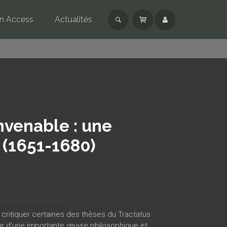
n Access
Actualités
nvenable : une
 (1651-1680)
s critiquer certaines des thèses du Tractatus
eur d’une importante œuvre philosophique et