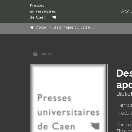
Accu
Accueil
Des principes du juste et du convenable : une apologie du De Cive de Hobbes (1651-1680)
IMAGES
Des
apo
Biblio
Lamber
Tradui
Connu p
Theolog