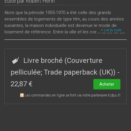
Édité par
Robert Hérin
Alors que la période 1955-1970 a été celle des grands
ensembles de logements de type hlm, au cours des années
suivantes, la maison individuelle est devenue le mode de
Lire la suite
logement de référence. Entre la ville et les communes de sa
périphérie ont pris corps des solidarités multiples mais aussi
des antagonismes d'intérêts. Réunissant la diversité des
expériences de géographes, d'économistes, d'urbanistes,
d'architectes et d'élus locaux, cet ouvrage est une
Livre broché (Couverture
contribution d'importance à l'analyse des périphéries
urbaines et à l'interprétation des changements des modes
pelliculée; Trade paperback (UK))
-
de vie dans l'Ouest (Angers, Caen, Laval, Le Mans, La Roche-
22,87 €
sur-Yon...), mais aussi plus généralement en France, voire
Acheter
dans les pays voisins, en Espagne par exemple.
Les commandes en ligne se font via notre partenaire lcdpu.fr