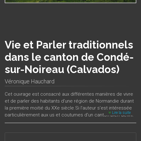
Vie et Parler traditionnels
dans le canton de Condé-
sur-Noireau (Calvados)
Véronique Hauchard
Cet ouvrage est consacré aux différentes manières de vivre
et de parler des habitants d'une région de Normandie durant
la première moitié du XXe siècle.Si l’auteur s’est intéressée
Lire la suite
particulièrement aux us et coutumes d’un canton bien défini,
celui de Condé-sur-Noireau dans le Calvados, bien des
Normands, en tout cas les Bas-Normands, retrouveront des
pratiques et des façons de parler qui leur sont familières : les