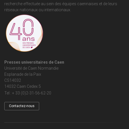
recherche effectuée au sein des équipes caennaises et de leurs
réseaux nationaux ou internationaux.
Presses universitaires de Caen
Université de Caen Normandie
Esplanade de la Paix
CS14032
14032 Caen Cedex 5
Tel : + 33 (0)2-31-56-62-20
Contactez-nous