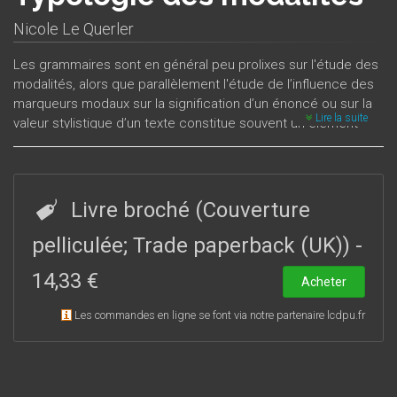
Nicole Le Querler
Les grammaires sont en général peu prolixes sur l'étude des
modalités, alors que parallèlement l'étude de l’influence des
marqueurs modaux sur la signification d’un énoncé ou sur la
Lire la suite
valeur stylistique d’un texte constitue souvent un élément
essentiel de l’analyse linguistique du français écrit ou oral. Le
point de vue adopté est à la fois sémantique et syntaxique.
C’est en effet la signification des marqueurs modaux qui
permet de les classer selon différents types de modalisation,
Livre broché (Couverture
alors que leur portée dans la phrase est souvent liée à leur
relation syntaxique avec le reste de l’énoncé.La modalité
pelliculée; Trade paperback (UK))
-
étant définie comme l’expression de l’attitude qu’adopte le
14,33 €
locuteur par rapport au contenu propositionnel de son
Acheter
énoncé, la typologie ici proposée s’organise autour du sujet
Les commandes en ligne se font via notre partenaire lcdpu.fr
énonciateur en trois grands domaines de modalisation :
modalisation subjective (modalités épistémiques et
modalités appréciatives), modalisation intersubjective
(modalités intersubjectives) et modalisation objective
(modalités implicatives).