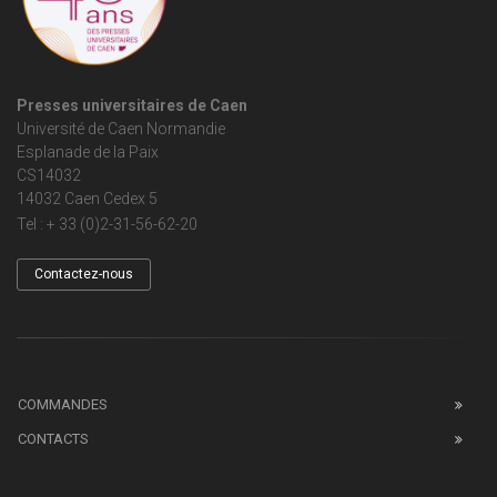
Presses universitaires de Caen
Université de Caen Normandie
Esplanade de la Paix
CS14032
14032 Caen Cedex 5
Tel : + 33 (0)2-31-56-62-20
Contactez-nous
COMMANDES
CONTACTS