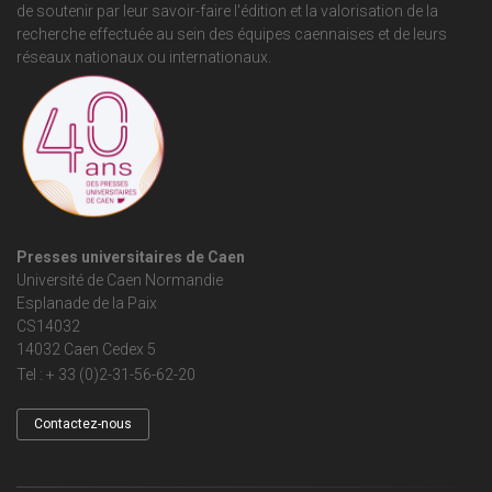
de soutenir par leur savoir-faire l'édition et la valorisation de la
recherche effectuée au sein des équipes caennaises et de leurs
réseaux nationaux ou internationaux.
Presses universitaires de Caen
Université de Caen Normandie
Esplanade de la Paix
CS14032
14032 Caen Cedex 5
Tel : + 33 (0)2-31-56-62-20
Contactez-nous