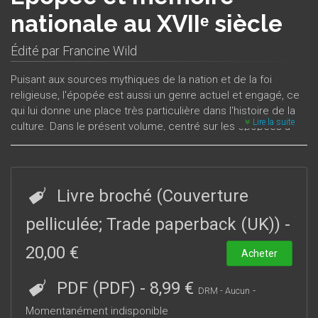
nationale au XVIIᵉ siècle
Édité par
Francine Wild
Puisant aux sources mythiques de la nation et de la foi
religieuse, l'épopée est aussi un genre actuel et engagé, ce
qui lui donne une place très particulière dans l'histoire de la
Lire la suite
culture. Dans le présent volume, centré sur les épopées à
e
visée nationale parues au XVII
siècle, on trouvera, à partir de
l’étude de cas précis, une réflexion sur l’utilisation des
sources, sur le rapport à la tradition et les débats théoriques
autour du genre, sur les visées idéologiques et politiques
Livre broché (Couverture
très présentes ; au cours du siècle, une évolution des
modèles héroïques féminins et masculins apparaît, en lien
pelliculée; Trade paperback (UK))
-
avec les mutations de la société française. Treize études
20,00 €
concourent à renouveler le regard sur des œuvres que
Acheter
l’histoire littéraire a souvent négligées.
PDF (PDF)
-
8,99 €
-
DRM - Aucun
Momentanément indisponible