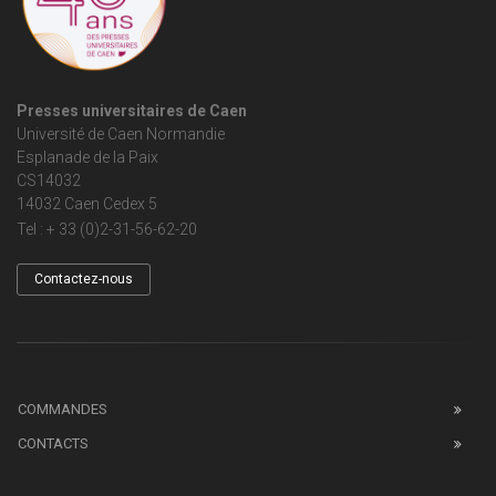
Presses universitaires de Caen
Université de Caen Normandie
Esplanade de la Paix
CS14032
14032 Caen Cedex 5
Tel : + 33 (0)2-31-56-62-20
Contactez-nous
COMMANDES
CONTACTS