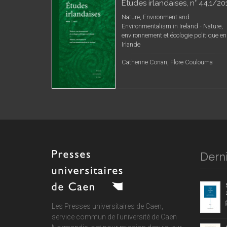
Études irlandaises, n° 44.1/20
Nature, Environment and
Environmentalism in Ireland - Nature,
environnement et écologie politique en
Irlande
Catherine Conan, Flore Coulouma
Derni
Les Presses universitaires de Caen,
service commun de
l'université de Caen