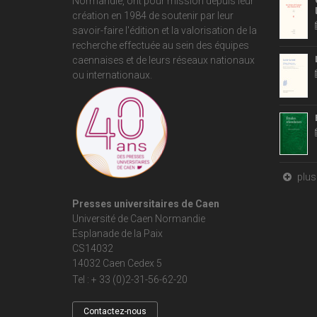
Normandie
, ont pour mission depuis leur
création en 1984 de soutenir par leur
savoir-faire l'édition et la valorisation de la
recherche effectuée au sein des équipes
caennaises et de leurs réseaux nationaux
ou internationaux.
plus 
Presses universitaires de Caen
Université de Caen Normandie
Esplanade de la Paix
CS14032
14032 Caen Cedex 5
Tel : + 33 (0)2-31-56-62-20
Contactez-nous