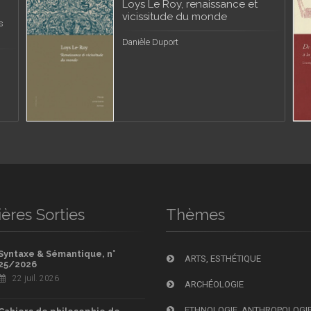
Loys Le Roy, renaissance et
vicissitude du monde
s
Danièle Duport
ères Sorties
Thèmes
Syntaxe & Sémantique, n°
ARTS, ESTHÉTIQUE
25/2026
22 juil. 2026
ARCHÉOLOGIE
ETHNOLOGIE, ANTHROPOLOGI