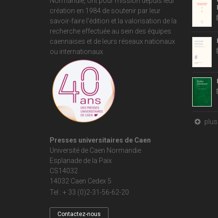
Normandie
, ont pour mission depuis leur
création en 1984 de soutenir par leur
savoir-faire l'édition et la valorisation de la
recherche effectuée au sein des équipes
caennaises et de leurs réseaux nationaux
ou internationaux.
plus 
Presses universitaires de Caen
Université de Caen Normandie
Esplanade de la Paix
CS14032
14032 Caen Cedex 5
Tel : + 33 (0)2-31-56-62-20
Contactez-nous