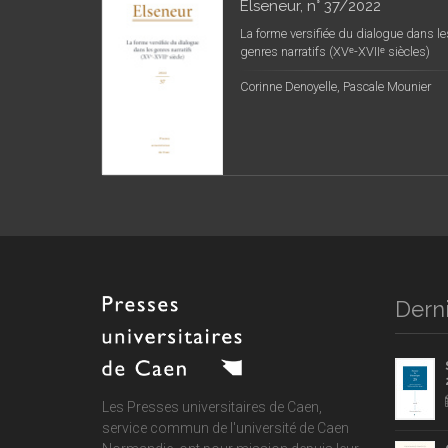
Elseneur, n° 37/2022
La forme versifiée du dialogue dans le
genres narratifs (XVᵉ-XVIIᵉ siècles)
Corinne Denoyelle, Pascale Mounier
Derni
Les Presses universitaires de Caen,
service commun de
l'université de Caen