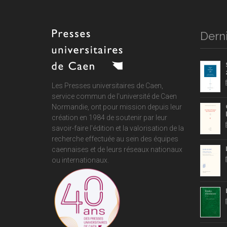
Derni
Les Presses universitaires de Caen,
service commun de
l'université de Caen
Normandie
, ont pour mission depuis leur
création en 1984 de soutenir par leur
savoir-faire l'édition et la valorisation de la
recherche effectuée au sein des équipes
caennaises et de leurs réseaux nationaux
ou internationaux.