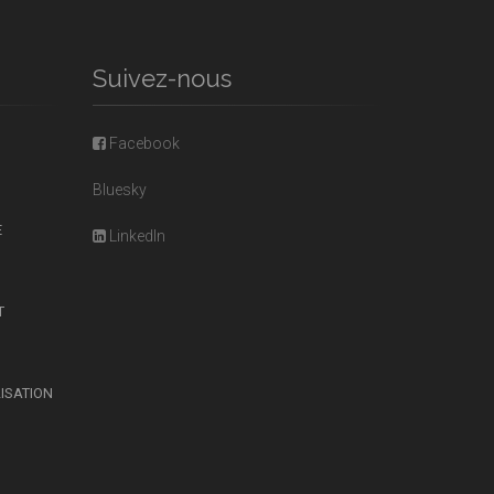
Suivez-nous
Facebook
Bluesky
E
LinkedIn
T
LISATION