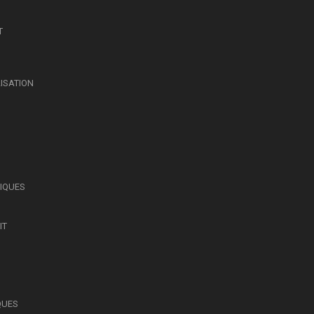
T
LISATION
SIQUES
IT
QUES