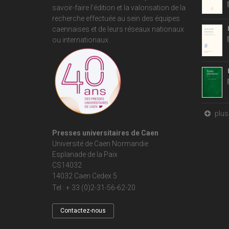
savoir-faire l'édition et la valorisation de la
recherche effectuée au sein des équipes
caennaises et de leurs réseaux nationaux
ou internationaux.
plus 
Presses universitaires de Caen
Université de Caen Normandie
Esplanade de la Paix
CS14032
14032 Caen Cedex 5
Tel : + 33 (0)2-31-56-62-20
Contactez-nous