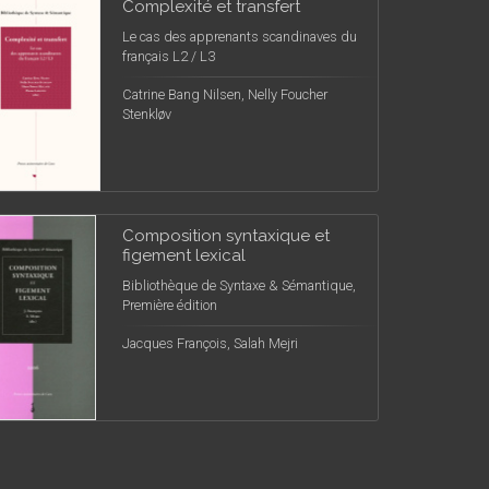
Complexité et transfert
Le cas des apprenants scandinaves du
français L2 / L3
Catrine Bang Nilsen, Nelly Foucher
Stenkløv
Composition syntaxique et
figement lexical
Bibliothèque de Syntaxe & Sémantique,
Première édition
Jacques François, Salah Mejri