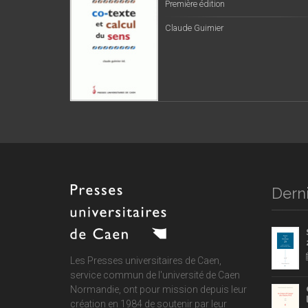
Première édition
Claude Guimier
Derni
Les Presses universitaires de Caen,
service commun de
l'université de Caen
Normandie
, ont pour mission depuis leur
création en 1984 de soutenir par leur