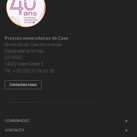
Presses universitaires de Caen
Université de Caen Normandie
Esplanade de la Paix
CS14032
14032 Caen Cedex 5
Tel : + 33 (0)2-31-56-62-20
Contactez-nous
COMMANDES
CONTACTS